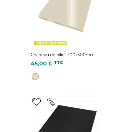
Chapeau de pilier 300x300mm...
Prix
TTC
45,00 €
Ivoire clair - RAL 1015