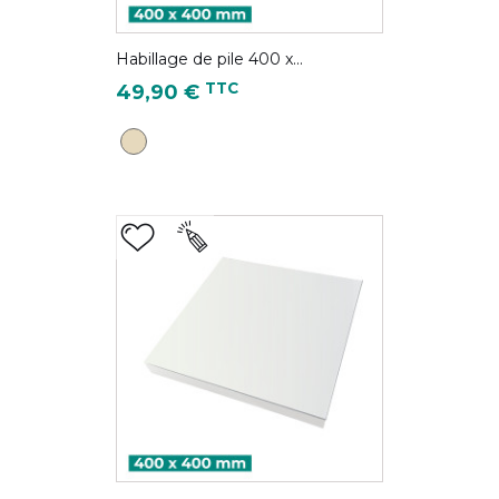
Habillage de pile 400 x...
Prix
TTC
49,90 €
Ivoire clair - RAL 1015