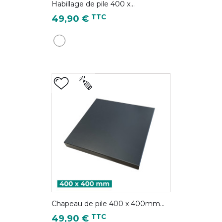
Habillage de pile 400 x...
Prix
TTC
49,90 €
Blanc pur - RAL 9010
Chapeau de pile 400 x 400mm...
Prix
TTC
49,90 €