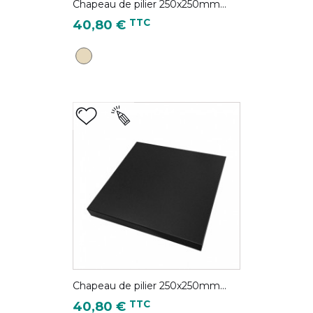
Chapeau de pilier 250x250mm...
Prix
TTC
40,80 €
Ivoire clair - RAL 1015
Chapeau de pilier 250x250mm...
Prix
TTC
40,80 €