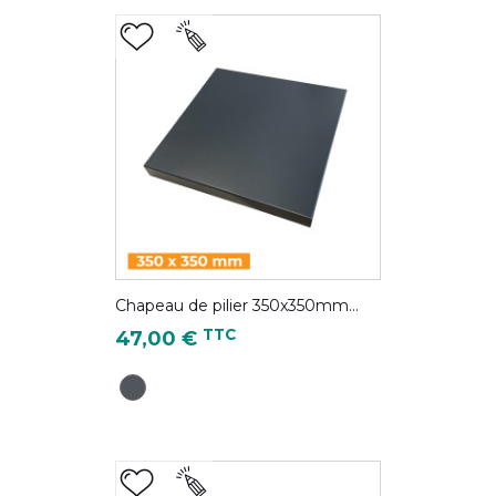
Chapeau de pilier 350x350mm...
Prix
TTC
47,00 €
Gris Anthracite - RAL 7016