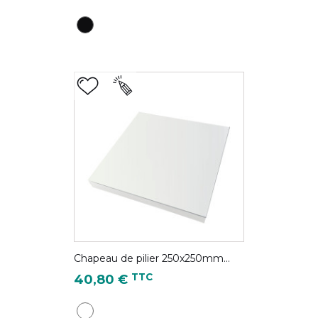
Noir - RAL 9005S
Chapeau de pilier 250x250mm...
Prix
TTC
40,80 €
Blanc pur - RAL 9010