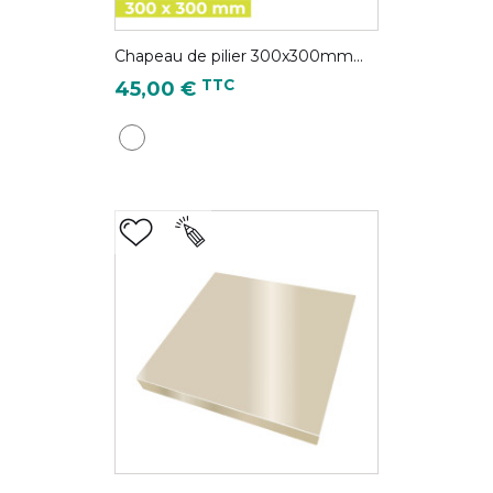
Chapeau de pilier 300x300mm...
Prix
TTC
45,00 €
Blanc pur - RAL 9010