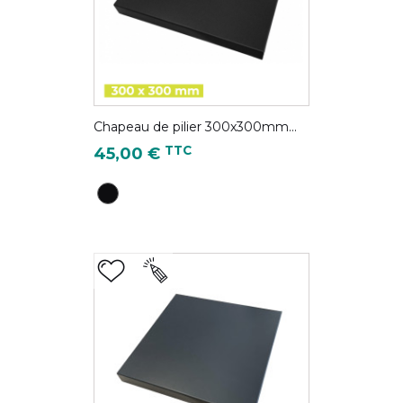
Chapeau de pilier 300x300mm...
Prix
TTC
45,00 €
Noir - RAL 9005S