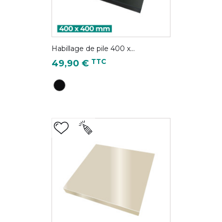
Habillage de pile 400 x...
Prix
TTC
49,90 €
Noir foncé - RAL 9005