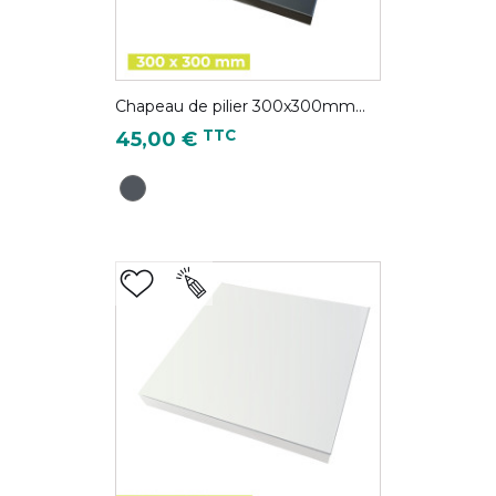
Chapeau de pilier 300x300mm...
Prix
TTC
45,00 €
Gris Anthracite - RAL 7016