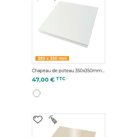
Chapeau de poteau 350x350mm...
Prix
TTC
47,00 €
Blanc pur - RAL 9010