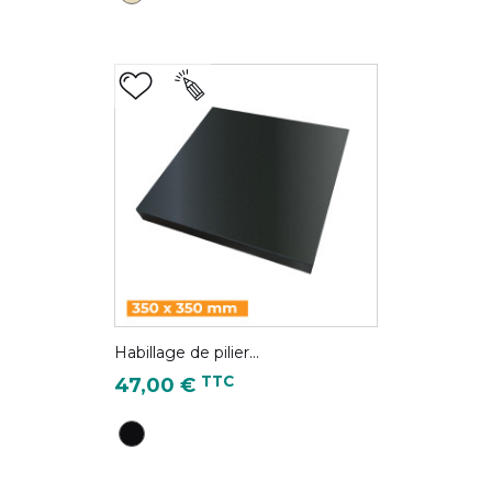
Habillage de pilier...
Prix
TTC
47,00 €
Noir - RAL 9005S