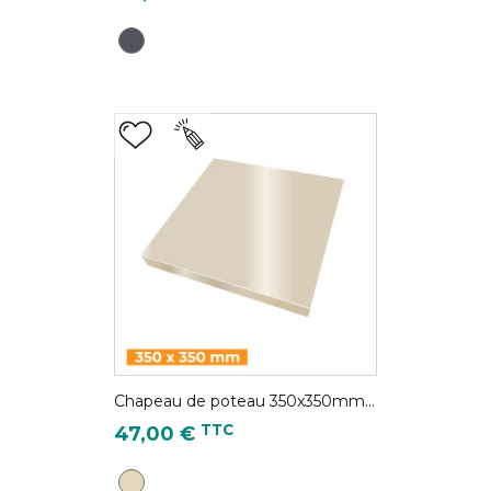
Gris Anthracite - RAL 7016
Chapeau de poteau 350x350mm...
Prix
TTC
47,00 €
Ivoire clair - RAL 1015