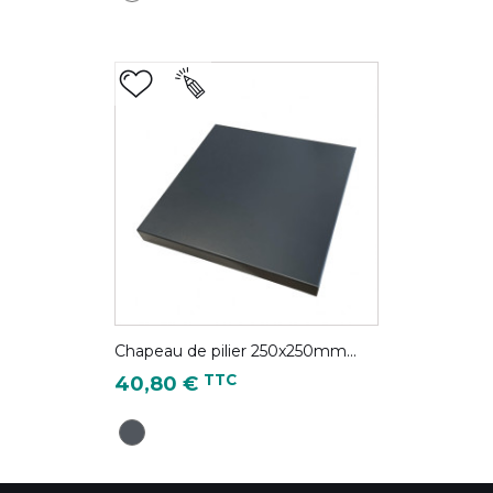
Chapeau de pilier 250x250mm...
Prix
TTC
40,80 €
Gris Anthracite - RAL 7016