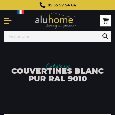
05 55 57 54 84
Prix
7,00 € - 454,00 €

Catalogue
COUVERTINES BLANC
PUR RAL 9010