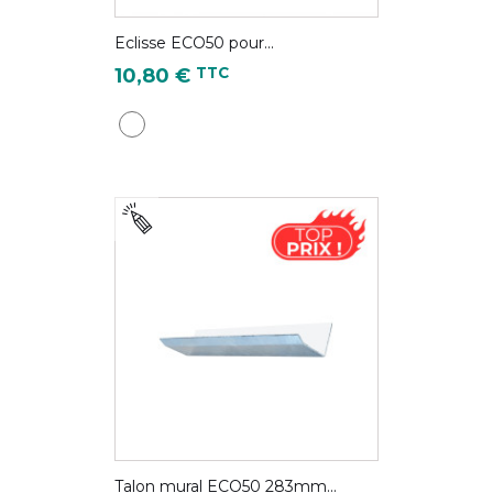
Eclisse ECO50 pour...
Prix
TTC
10,80 €
Blanc pur - RAL 9010
Talon mural ECO50 283mm...