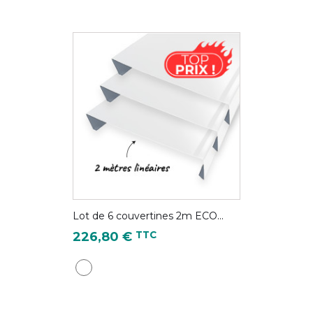
Lot de 6 couvertines 2m ECO...
Prix
TTC
226,80 €
Blanc pur - RAL 9010