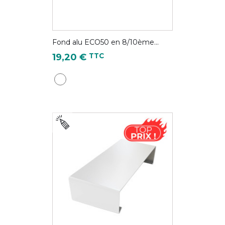
Fond alu ECO50 en 8/10ème...
Prix
TTC
19,20 €
Blanc pur - RAL 9010