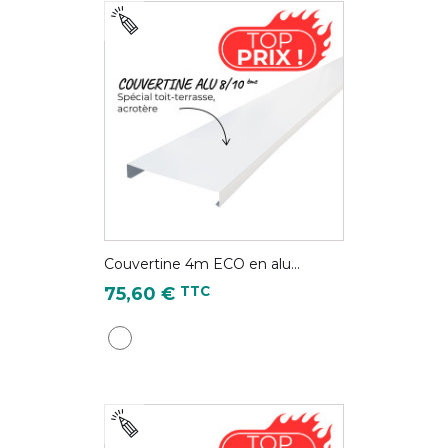
Couvertine 4m ECO en alu...
Prix
TTC
75,60 €
Blanc pur - RAL 9010