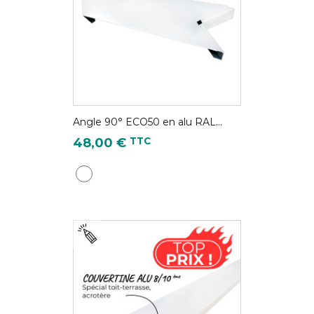
Angle 90° ECO50 en alu RAL...
Prix
TTC
48,00 €
Blanc pur - RAL 9010