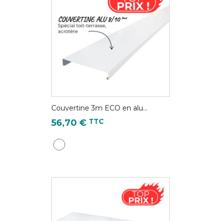
Couvertine 3m ECO en alu...
Prix
TTC
56,70 €
Blanc pur - RAL 9010