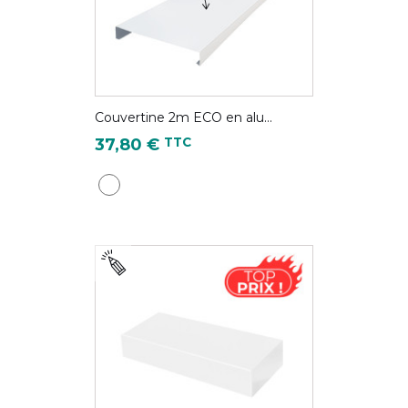
Couvertine 2m ECO en alu...
Prix
TTC
37,80 €
Blanc pur - RAL 9010