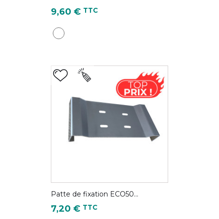
Prix
TTC
9,60 €
Blanc pur - RAL 9010
Patte de fixation ECO50...
Prix
TTC
7,20 €