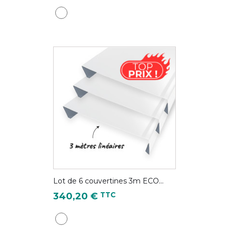
Blanc pur - RAL 9010
Lot de 6 couvertines 3m ECO...
Prix
TTC
340,20 €
Blanc pur - RAL 9010