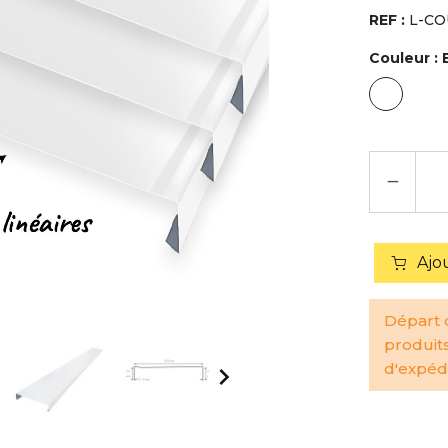
REF :
L-CO
Couleur :
−
Ajo
Départ d
produit
d'expédi
