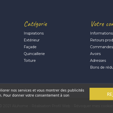
Catégorie
Votre co
Inspirations
Informations
Extérieur
Retours prod
Façade
Commande
Quincaillerie
Avoirs
Toiture
Adresses
Bons de réd
éliorer nos services et vous montrer des publicités
RE
on. Pour donner votre consentement à son
© 2021 Aluhome -
Réalisation Profil Web
-
Révoquer mes cookie