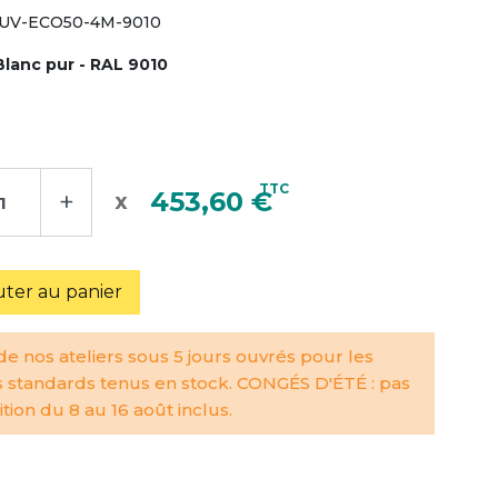
UV-ECO50-4M-9010
Blanc pur - RAL 9010
TTC
+
453,60 €
uter au panier
e nos ateliers sous 5 jours ouvrés pour les
s standards tenus en stock. CONGÉS D'ÉTÉ : pas
tion du 8 au 16 août inclus.