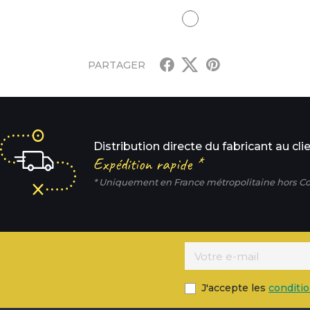
 pur - RAL 9010
Blanc pur - RAL 9010
PARTAGER
Distribution directe du fabricant au cli
Expédition rapide *
* Uniquement en France métropolitaine hors Co
J'accepte les
conditi