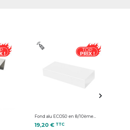

Fond alu ECO50 en 8/10ème...
An
Prix
Pri
TTC
19,20 €
4