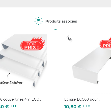
Produits associés
 6 couvertines 4m ECO...
Eclisse ECO50 pour...
Prix
TTC
TTC
60 €
10,80 €