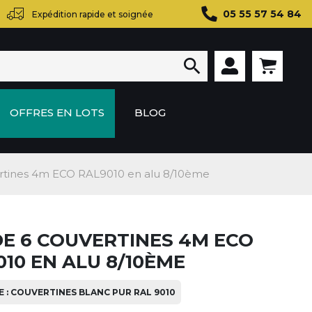
05 55 57 54 84
Expédition rapide et soignée

OFFRES EN LOTS
BLOG
ertines 4m ECO RAL9010 en alu 8/10ème
DE 6 COUVERTINES 4M ECO
10 EN ALU 8/10ÈME
 : COUVERTINES BLANC PUR RAL 9010