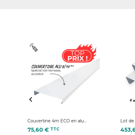

Couvertine 4m ECO en alu...
Lot de
Prix
Prix
TTC
75,60 €
453,