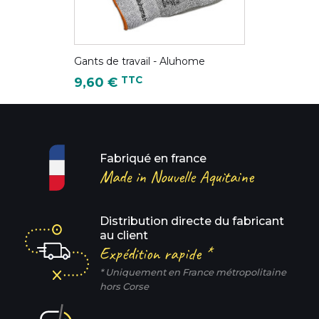
Gants de travail - Aluhome
Prix
TTC
9,60 €
Fabriqué en france
Made in Nouvelle Aquitaine
Distribution directe du fabricant
au client
Expédition rapide *
* Uniquement en France métropolitaine
hors Corse