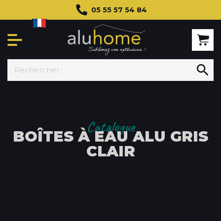
05 55 57 54 84

Catalogue
BOÎTES À EAU ALU GRIS
CLAIR