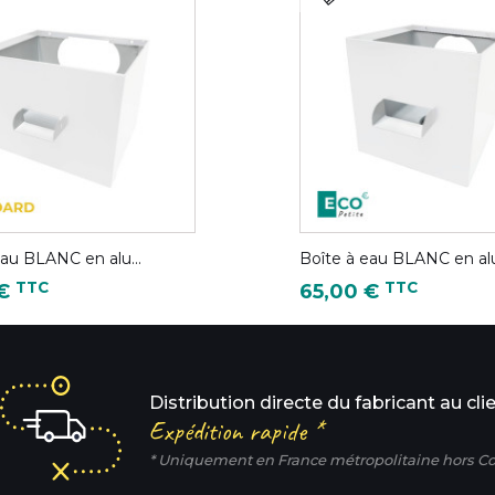
eau BLANC en alu...
Boîte à eau BLANC en alu.
Prix
TTC
TTC
 €
65,00 €
Distribution directe du fabricant au cli
Expédition rapide *
* Uniquement en France métropolitaine hors Co