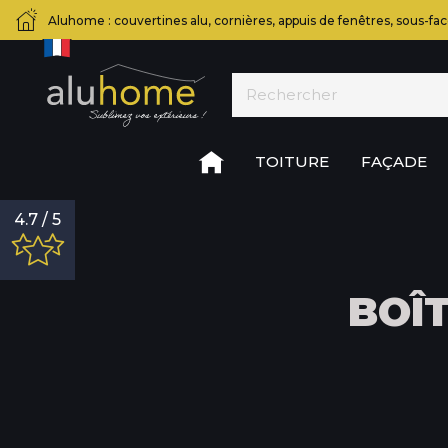
Aluhome : couvertines alu, cornières, appuis de fenêtres, sous-fac
TOITURE
FAÇADE
4.7 / 5
BOÎ