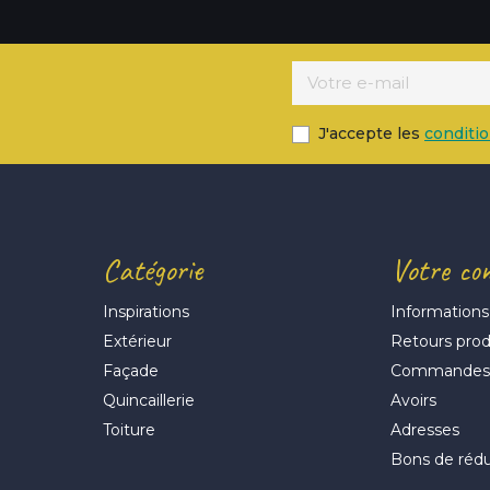
J'accepte les
conditi
Catégorie
Votre co
Inspirations
Informations
Extérieur
Retours prod
Façade
Commande
Quincaillerie
Avoirs
Toiture
Adresses
Bons de réd