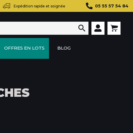
05 55 57 54 84
Expédition rapide et soignée

OFFRES EN LOTS
BLOG
CHES