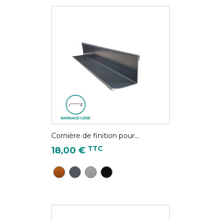
Cornière de finition pour...
Prix
TTC
18,00 €
CD28 - Chêne Doré
Gris Anthracite - RAL 7016
Gris antique - Couleur Zinc
Noir foncé - RAL 9005