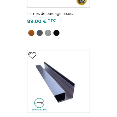
Lames de bardage lisses...
Prix
TTC
89,00 €
CD28 - Chêne Doré
Gris Anthracite - RAL 7016
Gris antique - Couleur Zinc
Noir foncé - RAL 9005