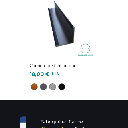
Cornière de finition pour...
Prix
TTC
18,00 €
CD28 - Chêne Doré
Gris Anthracite - RAL 7016
Gris antique - Couleur Zinc
Noir foncé - RAL 9005
Fabriqué en france