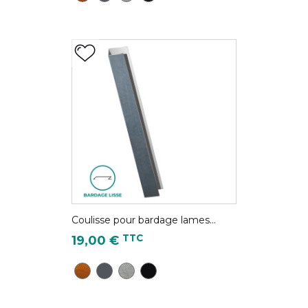
Coulisse pour bardage lames...
Prix
TTC
19,00 €
CD28 - Chêne Doré
Gris Anthracite - RAL 7016
Gris antique - Couleur Zinc
Noir foncé - RAL 9005