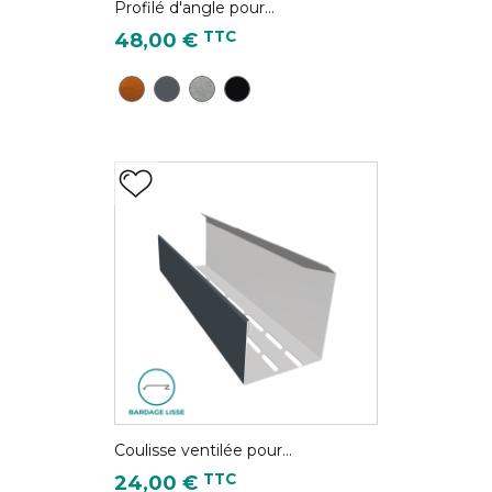
Profilé d'angle pour...
Prix
TTC
48,00 €
CD28 - Chêne Doré
Gris Anthracite - RAL 7016
Gris antique - Couleur Zinc
Noir foncé - RAL 9005
Coulisse ventilée pour...
Prix
TTC
24,00 €