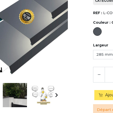
CATÉGORIE
REF :
L-CO
Couleur :
Largeur
−

Ajo
Départ d