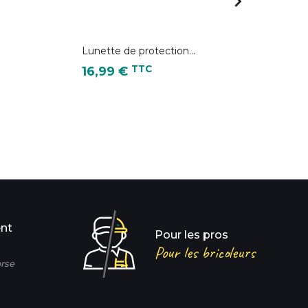

Lunette de protection...
Ga
Prix
Pri
TTC
16,99 €
9
ent
Pour les pros
Pour les bricoleurs
rse