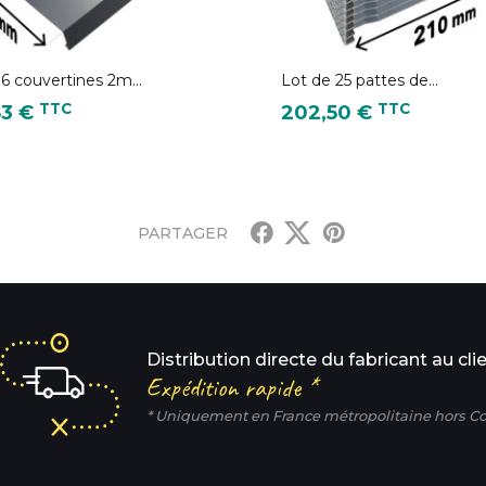
6 couvertines 2m...
Lot de 25 pattes de...
Prix
TTC
TTC
83 €
202,50 €
nthracite - RAL 7016
PARTAGER
Distribution directe du fabricant au cli
Expédition rapide *
* Uniquement en France métropolitaine hors Co