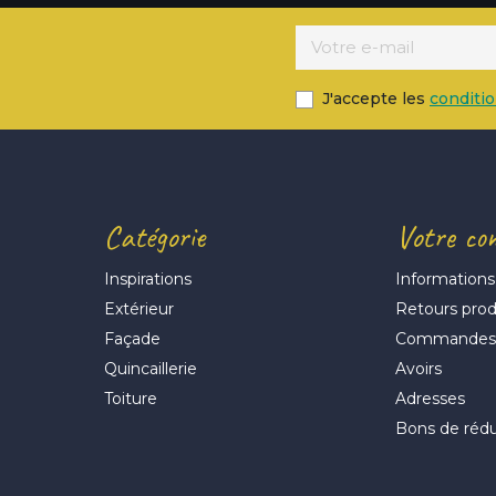
J'accepte les
conditi
Catégorie
Votre co
Inspirations
Informations
Extérieur
Retours prod
Façade
Commande
Quincaillerie
Avoirs
Toiture
Adresses
Bons de réd