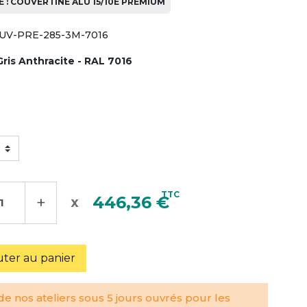
 : COUVERTINE ALU 15/10È PREMIUM
UV-PRE-285-3M-7016
Gris Anthracite - RAL 7016
TTC
+
446,36 €
uter au panier
e nos ateliers sous 5 jours ouvrés pour les