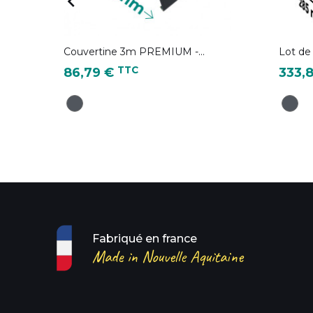

Couvertine 3m PREMIUM -...
Lot de 
Prix
Prix
TTC
86,79 €
333,
Gris Anthracite - RAL 7016
Gris A
Fabriqué en france
Made in Nouvelle Aquitaine