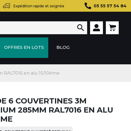
05 55 57 54 84
Expédition rapide et soignée

OFFRES EN LOTS
BLOG
 RAL7016 en alu 15/10ème
DE 6 COUVERTINES 3M
IUM 285MM RAL7016 EN ALU
ÈME