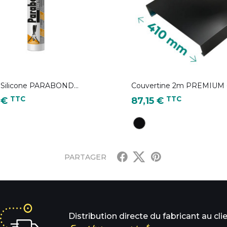
 Silicone PARABOND...
Couvertine 2m PREMIUM -.
Prix
TTC
TTC
0 €
87,15 €
Noir foncé - RAL 9005
PARTAGER
Distribution directe du fabricant au cli