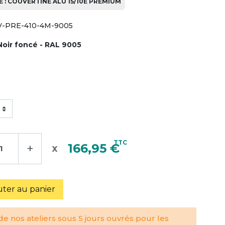
 : COUVERTINE ALU 15/10È PREMIUM
-PRE-410-4M-9005
Noir foncé - RAL 9005
TTC
+
166,95 €
uter au panier
e nos ateliers sous 5 jours ouvrés pour les