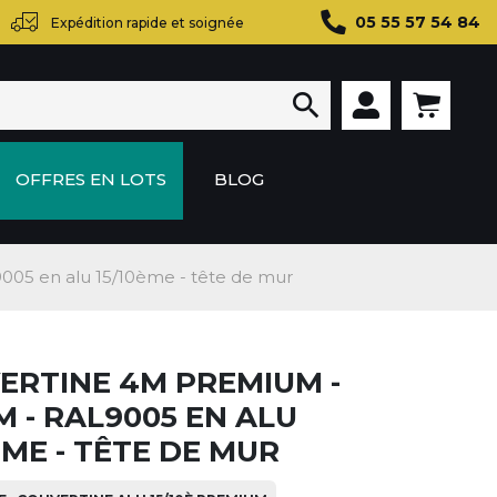
05 55 57 54 84
Expédition rapide et soignée

OFFRES EN LOTS
BLOG
05 en alu 15/10ème - tête de mur
ERTINE 4M PREMIUM -
 - RAL9005 EN ALU
ÈME - TÊTE DE MUR