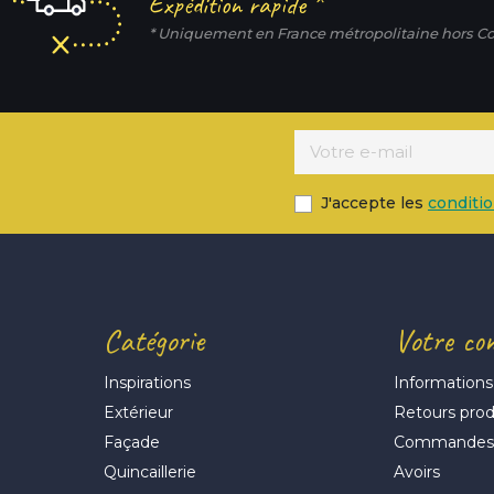
Expédition rapide *
* Uniquement en France métropolitaine hors Co
J'accepte les
conditi
Catégorie
Votre co
Inspirations
Informations
Extérieur
Retours prod
Façade
Commande
Quincaillerie
Avoirs