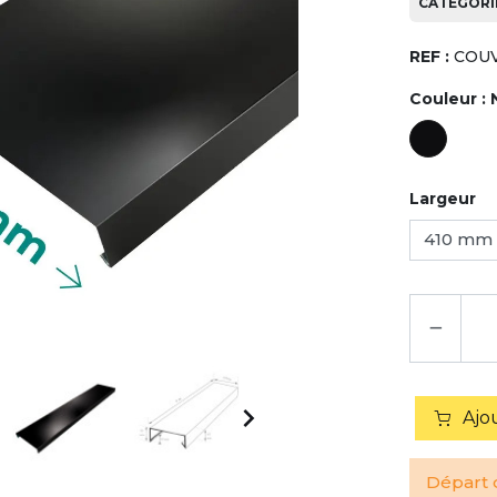
CATÉGORIE
REF :
COUV
Couleur :
Largeur
−

Ajo
Départ d