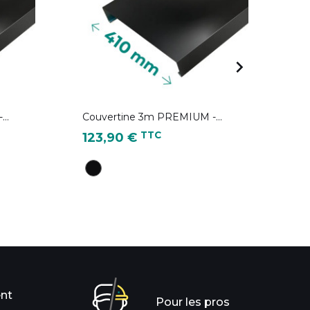

..
Couvertine 3m PREMIUM -...
Ec
Prix
Pri
TTC
123,90 €
1
Noir foncé - RAL 9005
No
ent
Pour les pros