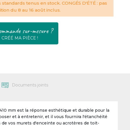
s standards tenus en stock. CONGÉS D'ÉTÉ : pas
tion du 8 au 16 août inclus.
ommande sur-mesure ?
E CRÉÉ MA PIÈCE !
Documents joints
410 mm est la réponse esthétique et durable pour la
oser et à entretenir, et il vous fournira l'étanchéité
s de vos murets d'enceinte ou acrotères de toit-