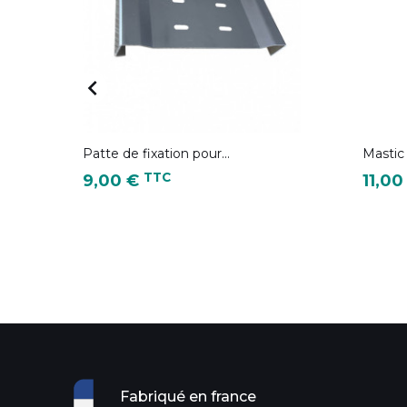

Patte de fixation pour...
Mastic
Prix
Prix
TTC
9,00 €
11,0
Fabriqué en france