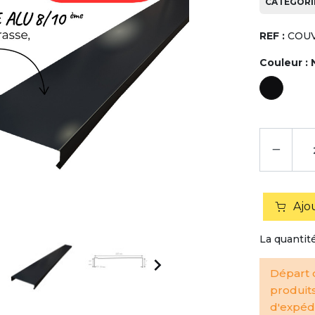
CATÉGORIE
REF :
COUV
Couleur :
−
Ajo
La quantit

Départ d
produit
d'expédi