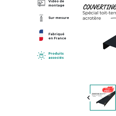
Vidéo de
montage
Sur-mesure
Fabriqué
en France
Produits
associés
