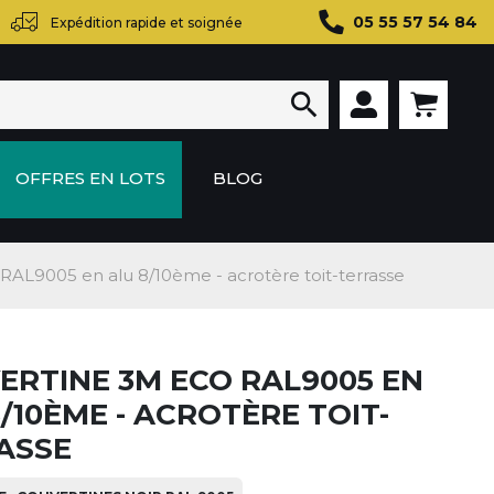
05 55 57 54 84
Expédition rapide et soignée

OFFRES EN LOTS
BLOG
AL9005 en alu 8/10ème - acrotère toit-terrasse
ERTINE 3M ECO RAL9005 EN
/10ÈME - ACROTÈRE TOIT-
ASSE