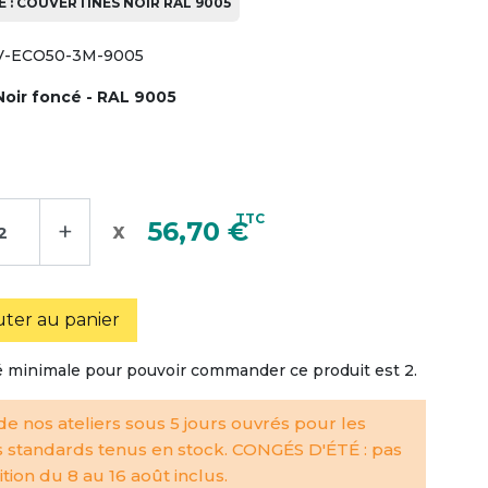
 : COUVERTINES NOIR RAL 9005
-ECO50-3M-9005
Noir foncé - RAL 9005
TTC
+
56,70 €
uter au panier
é minimale pour pouvoir commander ce produit est 2.
e nos ateliers sous 5 jours ouvrés pour les
s standards tenus en stock. CONGÉS D'ÉTÉ : pas
tion du 8 au 16 août inclus.