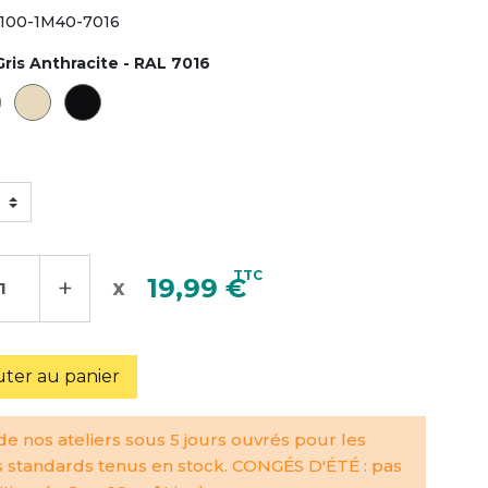
100-1M40-7016
Gris Anthracite - RAL 7016
TTC
+
19,99 €
uter au panier
e nos ateliers sous 5 jours ouvrés pour les
s standards tenus en stock. CONGÉS D'ÉTÉ : pas