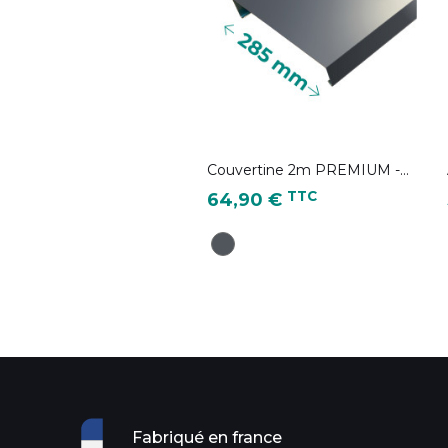
Couvertine 2m PREMIUM -...
Prix
TTC
64,90 €
Gris Anthracite - RAL 7016
Fabriqué en france