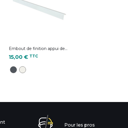
Embout de finition appui de...
Prix
TTC
15,00 €
Gris Anthracite - RAL 7016
Blanc signalisation - RAL 9016
ent
Pour les pros