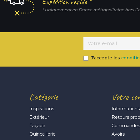
Expédition rapide *
* Uniquement en France métropolitaine hors Co
J'accepte les
conditi
Catégorie
Votre co
Inspirations
Informations
Extérieur
Retours prod
Façade
Commande
Quincaillerie
Avoirs