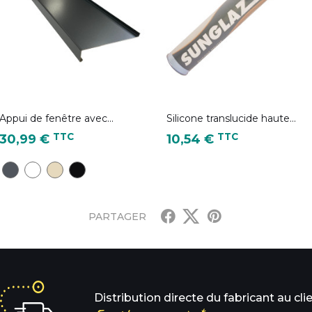
Appui de fenêtre avec...
Silicone translucide haute...
Prix
Prix
TTC
TTC
30,99 €
10,54 €
Gris Anthracite - RAL 7016
Blanc pur - RAL 9010
Ivoire clair - RAL 1015
Noir foncé - RAL 9005
PARTAGER
Distribution directe du fabricant au cli