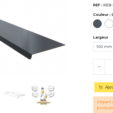
REF :
REB-
Couleur :
Largeur
−
Ajo
Départ d
produit