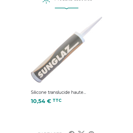
Silicone translucide haute...
Prix
TTC
10,54 €