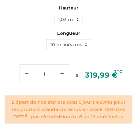
Hauteur
Longueur
−
+
TTC
319,99 €
Départ de nos ateliers sous 5 jours ouvrés pour
les produits standards tenus en stock. CONGÉS
D'ÉTÉ : pas d'expédition du 8 au 16 août inclus.