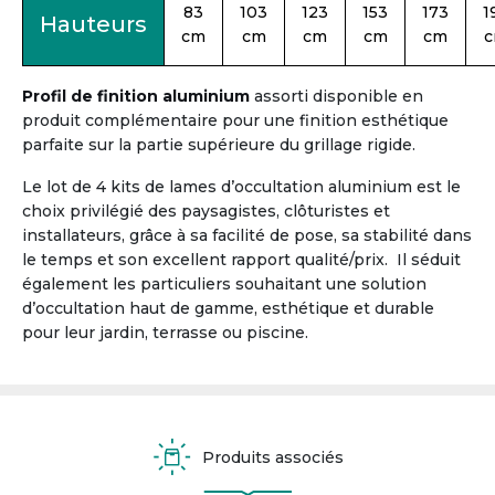
83
103
123
153
173
1
Hauteurs
cm
cm
cm
cm
cm
Profil de finition aluminium
assorti disponible en
produit complémentaire pour une finition esthétique
parfaite sur la partie supérieure du grillage rigide.
Le lot de 4 kits de lames d’occultation aluminium est le
choix privilégié des paysagistes, clôturistes et
installateurs, grâce à sa facilité de pose, sa stabilité dans
le temps et son excellent rapport qualité/prix. Il séduit
également les particuliers souhaitant une solution
d’occultation haut de gamme, esthétique et durable
pour leur jardin, terrasse ou piscine.
Produits associés