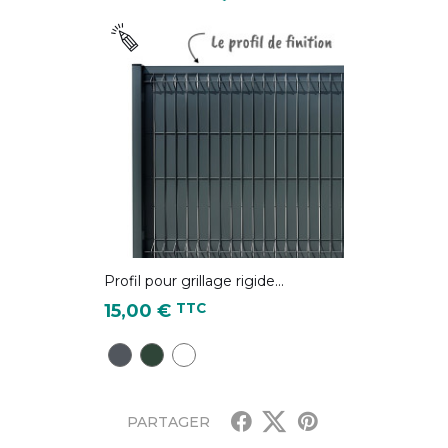
Profil pour grillage rigide...
Prix
TTC
15,00 €
Gris Anthracite - RAL 7016
Vert sapin - RAL 6005
Blanc - équivalent RAL 9010
PARTAGER