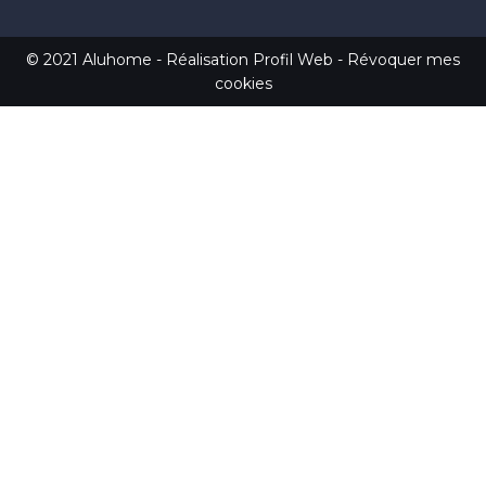
© 2021 Aluhome -
Réalisation Profil Web
-
Révoquer mes
cookies