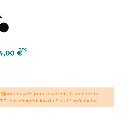
4
TTC
4,00 €
 5 jours ouvrés pour les produits standards
É : pas d'expédition du 8 au 16 août inclus.