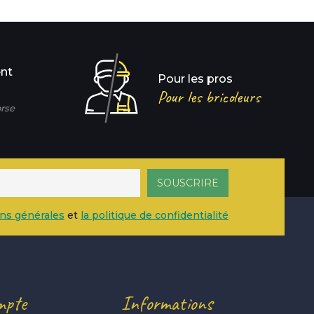
ent
Pour les pros
Pour les bricoleurs
rse
ons générales
et
la politique de confidentialité
mpte
Informations