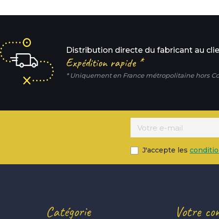
Distribution directe du fabricant au cli
Expédition rapide *
* Uniquement en France métropolitaine hors Co
J'accepte les
conditi
Catégorie
Votre co