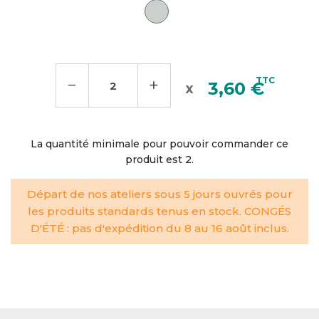
−
+
TTC
3,60 €
La quantité minimale pour pouvoir commander ce
produit est 2.
Départ de nos ateliers sous 5 jours ouvrés pour
les produits standards tenus en stock. CONGÉS
D'ÉTÉ : pas d'expédition du 8 au 16 août inclus.