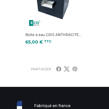
Boîte à eau GRIS ANTHRACITE...
Prix
TTC
65,00 €
couleur 2100FT)
L 7016 )
9006
PARTAGER
Fabriqué en france