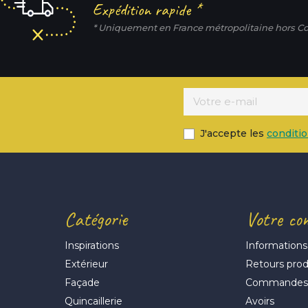
Expédition rapide *
* Uniquement en France métropolitaine hors Co
J'accepte les
conditi
Catégorie
Votre co
Inspirations
Informations
Extérieur
Retours prod
Façade
Commande
Quincaillerie
Avoirs