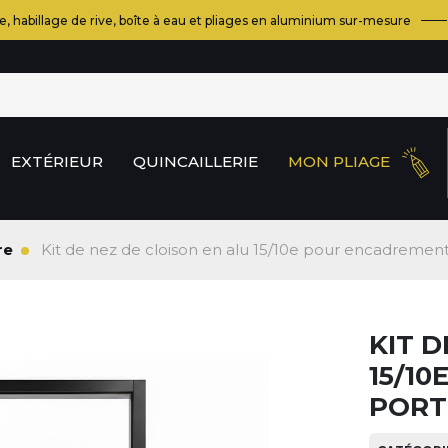
e, habillage de rive, boîte à eau et pliages en aluminium sur-mesure
EXTÉRIEUR
QUINCAILLERIE
MON PLIAGE
re
Kit de nez de cloison en alu 15/10e pour encadremen
KIT D
15/1
PORT