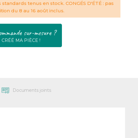
s standards tenus en stock. CONGÉS D'ÉTÉ : pas
tion du 8 au 16 août inclus.
ommande sur-mesure ?
E CRÉÉ MA PIÈCE !
Documents joints