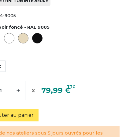
 : FINITION INTÉRIEURE
74-9005
Noir foncé - RAL 9005
TTC
+
79,99 €
uter au panier
e nos ateliers sous 5 jours ouvrés pour les