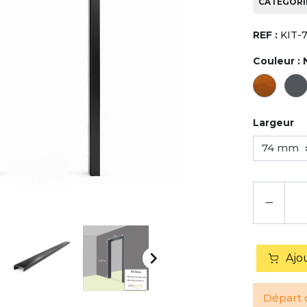
CATÉGORIE
REF :
KIT-
Couleur :
Largeur
−

Ajo
Départ d