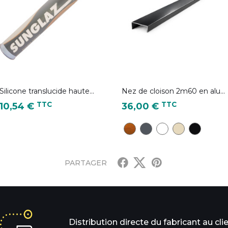
Silicone translucide haute...
Nez de cloison 2m60 en alu...
Prix
Prix
TTC
TTC
10,54 €
36,00 €
CD28 - Chêne Doré
Gris Anthracite - RAL 7
Blanc pur - RAL 90
Ivoire clair - R
Noir foncé
PARTAGER
Distribution directe du fabricant au cli