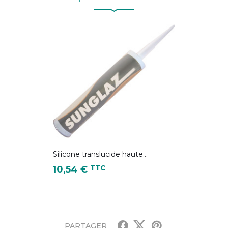
Silicone translucide haute...
Prix
TTC
10,54 €
PARTAGER