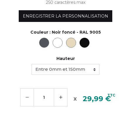
250 caractères max
ENREGISTRER LA PERSONNALISATION
Couleur :
Noir foncé - RAL 9005
Hauteur
−
+
TTC
29,99 €