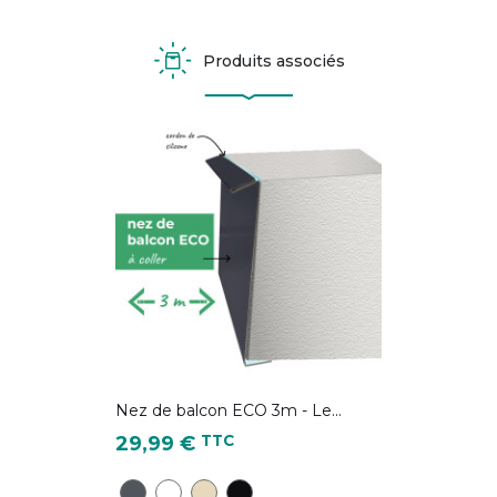
Produits associés
Nez de balcon ECO 3m - Le...
Prix
TTC
29,99 €
Gris Anthracite - RAL 7016
Blanc pur - RAL 9010
Ivoire clair - RAL 1015
Noir foncé - RAL 9005