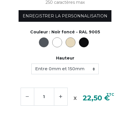
250 caractères max
ENREGISTRER LA PERSONNALISATION
Couleur :
Noir foncé - RAL 9005
Hauteur
−
+
TTC
22,50 €