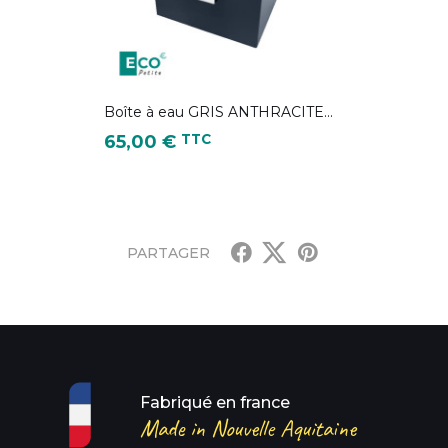
Boîte à eau GRIS ANTHRACITE...
Prix
TTC
65,00 €
couleur 2100FT)
L 7016 )
PARTAGER
Fabriqué en france
Made in Nouvelle Aquitaine