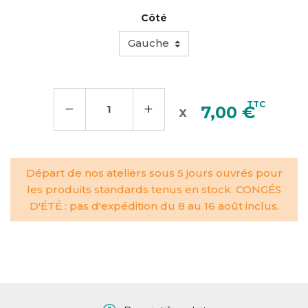
Côté
−
+
TTC
7,00 €
Départ de nos ateliers sous 5 jours ouvrés pour
les produits standards tenus en stock. CONGÉS
D'ÉTÉ : pas d'expédition du 8 au 16 août inclus.