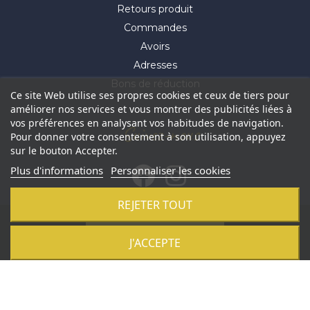
Retours produit
Commandes
Avoirs
Adresses
Bons de réduction
Ce site Web utilise ses propres cookies et ceux de tiers pour
améliorer nos services et vous montrer des publicités liées à
vos préférences en analysant vos habitudes de navigation.
Suivez-nous
Pour donner votre consentement à son utilisation, appuyez
sur le bouton Accepter.
Plus d'informations
Personnaliser les cookies
REJETER TOUT
© 2021 Aluhome -
Réalisation Profil Web
-
Révoquer mes
Ajouter au panier
J'ACCEPTE
cookies