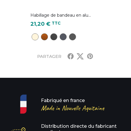
Habillage de bandeau en alu...
Prix
TTC
21,20 €
 la couleur 2100FT)
nt RAL 7016 )
TP22 - Ton pierre
CD28 - Chêne Doré
NG18 - Noir Graphite (équivalent à la 
BA6 - Bleu ardoise ( équivalent R
Gris sablé - RAL 2900
PARTAGER
Fabriqué en france
Made in Nouvelle Aquitaine
Distribution directe du fabricant