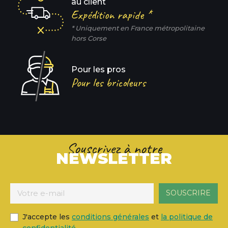
au client
Expédition rapide *
* Uniquement en France métropolitaine
hors Corse
Pour les pros
Pour les bricoleurs
Souscrivez à notre
NEWSLETTER
J'accepte les
conditions générales
et
la politique de
confidentialité