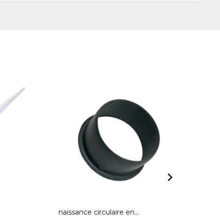

naissance circulaire en...
Cou