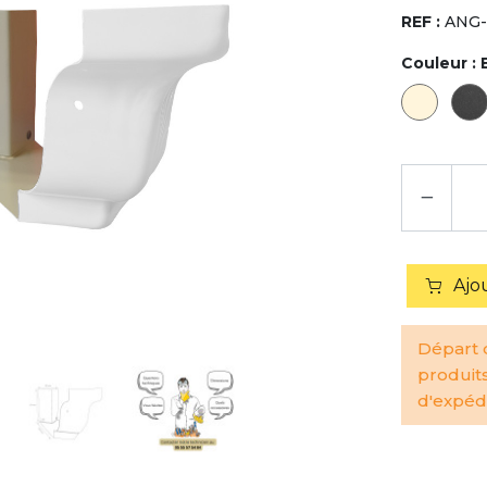
REF :
ANG-
Couleur :
−
Ajo
Départ d
produit
d'expédi