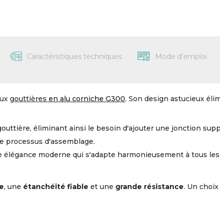
Caractéristiques techniques
Mode d'emploi
eux
gouttières
e
n alu corniche G300
. Son design astucieux élim
 gouttière, éliminant ainsi le besoin d'ajouter une jonction su
 le processus d'assemblage.
ne élégance moderne qui s'adapte harmonieusement à tous les 
se
, une
étanchéité fiable
et une
grande résistance
. Un choix