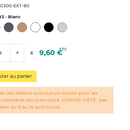
G300-EXT-B3
B3 - Blanc
TTC
+
9,60 €
uter au panier
e nos ateliers sous 5 jours ouvrés pour les
s standards tenus en stock. CONGÉS D'ÉTÉ : pas
tion du 8 au 16 août inclus.