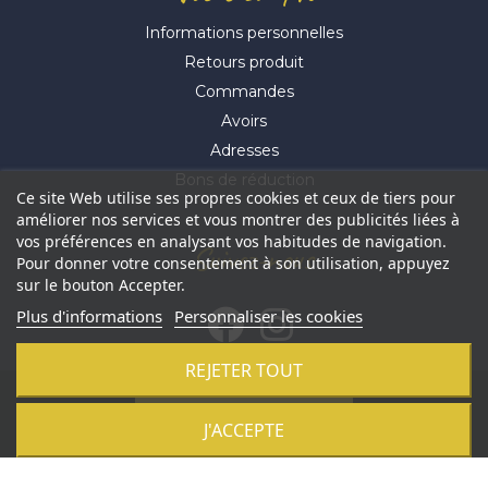
Informations personnelles
Retours produit
Commandes
Avoirs
Adresses
Bons de réduction
Ce site Web utilise ses propres cookies et ceux de tiers pour
améliorer nos services et vous montrer des publicités liées à
vos préférences en analysant vos habitudes de navigation.
Suivez-nous
Pour donner votre consentement à son utilisation, appuyez
sur le bouton Accepter.
Plus d'informations
Personnaliser les cookies
REJETER TOUT
© 2021 Aluhome -
Réalisation Profil Web
-
Révoquer mes
Ajouter au panier
J'ACCEPTE
cookies