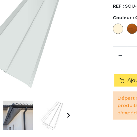
REF :
SOU-
Couleur :
−
Ajo
Départ d
produit
d'expédi
