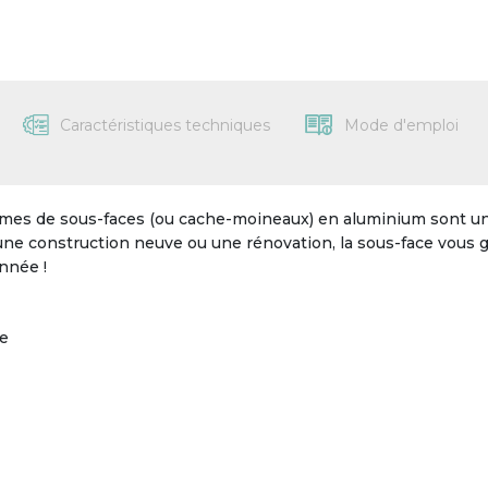
Caractéristiques techniques
Mode d'emploi
lames de sous-faces (ou cache-moineaux) en aluminium sont une 
une construction neuve ou une rénovation, la sous-face vous g
année !
te