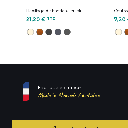
Habillage de bandeau en alu...
Couliss
Prix
Prix
TTC
21,20 €
7,20
TP22 - Ton pierre
CD28 - Chêne Doré
NG18 - Noir Graphite (équivalent à la c
BA6 - Bleu ardoise ( équivalent RAL
Gris sablé - RAL 2900
TP22 
C
Fabriqué en france
Made in Nouvelle Aquitaine