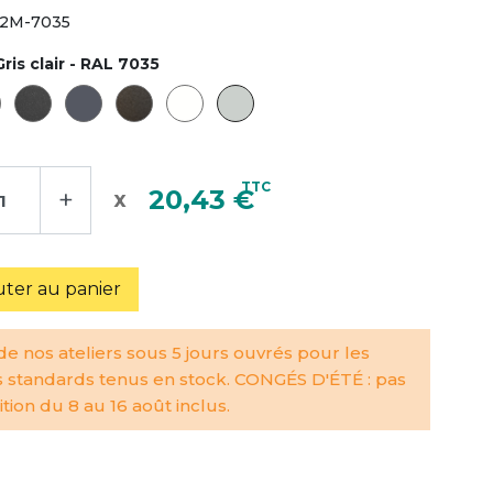
2M-7035
Gris clair - RAL 7035
TTC
+
20,43 €
uter au panier
e nos ateliers sous 5 jours ouvrés pour les
s standards tenus en stock. CONGÉS D'ÉTÉ : pas
tion du 8 au 16 août inclus.