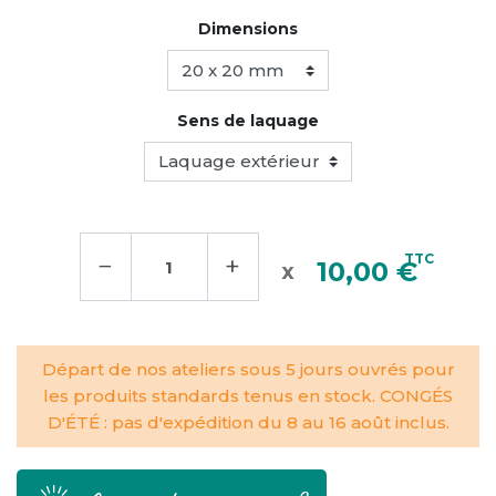
Dimensions
Sens de laquage
−
+
TTC
10,00 €
Départ de nos ateliers sous 5 jours ouvrés pour
les produits standards tenus en stock. CONGÉS
D'ÉTÉ : pas d'expédition du 8 au 16 août inclus.