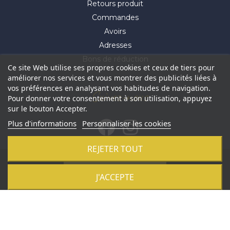
Retours produit
Commandes
Avoirs
Adresses
Bons de réduction
Ce site Web utilise ses propres cookies et ceux de tiers pour
améliorer nos services et vous montrer des publicités liées à
vos préférences en analysant vos habitudes de navigation.
Suivez-nous
Pour donner votre consentement à son utilisation, appuyez
sur le bouton Accepter.
Plus d'informations
Personnaliser les cookies
REJETER TOUT
© 2021 Aluhome -
Réalisation Profil Web
-
Révoquer mes
Ajouter au panier
J'ACCEPTE
cookies