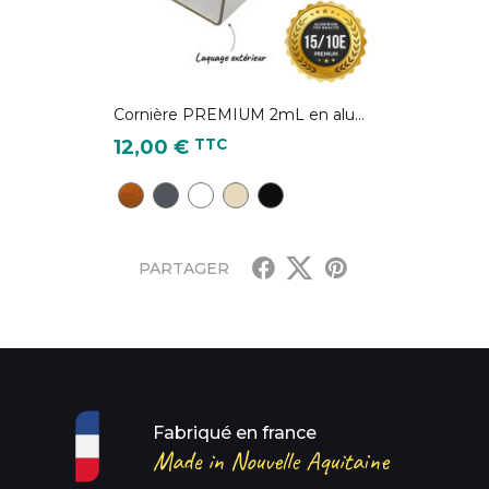
Cornière PREMIUM 2mL en alu...
Prix
TTC
12,00 €
CD28 - Chêne Doré
Gris Anthracite - RAL 7016
Blanc pur - RAL 9010
Ivoire clair - RAL 1015
Noir foncé - RAL 9005
PARTAGER
Fabriqué en france
Made in Nouvelle Aquitaine