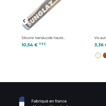

Silicone translucide haute...
Vis aut
Prix
Prix
TTC
10,54 €
3,36
TP22 
C
Fabriqué en france