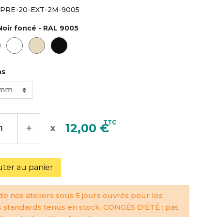
PRE-20-EXT-2M-9005
Noir foncé - RAL 9005
ns
TTC
+
12,00 €
uter au panier
e nos ateliers sous 5 jours ouvrés pour les
s standards tenus en stock. CONGÉS D'ÉTÉ : pas