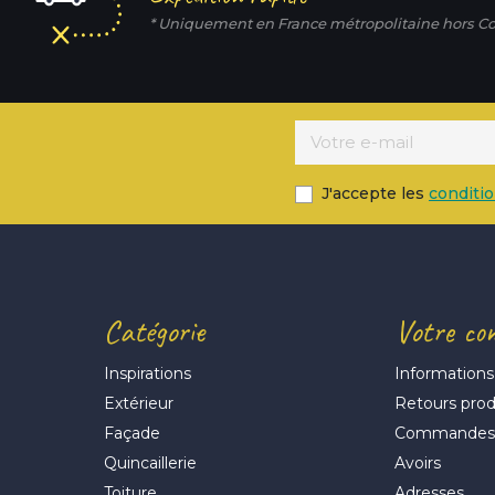
* Uniquement en France métropolitaine hors Co
J'accepte les
conditi
Catégorie
Votre co
Inspirations
Informations
Extérieur
Retours prod
Façade
Commande
Quincaillerie
Avoirs
Toiture
Adresses