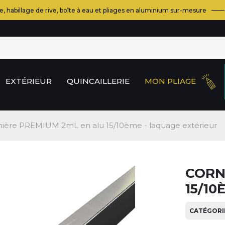
e, habillage de rive, boîte à eau et pliages en aluminium sur-mesure
EXTÉRIEUR
QUINCAILLERIE
MON PLIAGE
nière PREMIUM 2mL en alu 15/10ème - laquage extérieur
CORN
15/10
CATÉGORIE