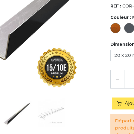
REF :
COR-
Couleur :
Dimensio
−
Ajo
Départ d
produit