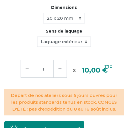
Dimensions
Sens de laquage
−
+
TTC
10,00 €
Départ de nos ateliers sous 5 jours ouvrés pour
les produits standards tenus en stock. CONGÉS
D'ÉTÉ : pas d'expédition du 8 au 16 août inclus.