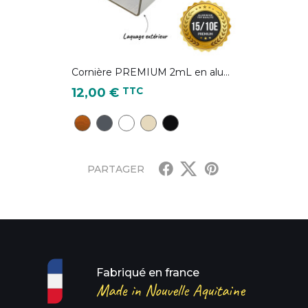
Cornière PREMIUM 2mL en alu...
Prix
TTC
12,00 €
CD28 - Chêne Doré
Gris Anthracite - RAL 7016
Blanc pur - RAL 9010
Ivoire clair - RAL 1015
Noir foncé - RAL 9005
PARTAGER
Fabriqué en france
Made in Nouvelle Aquitaine