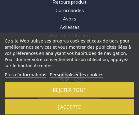
Retours produit
Commandes
Avoirs
Adresses
Bons de réduction
Ce site Web utilise ses propres cookies et ceux de tiers pour
améliorer nos services et vous montrer des publicités liées à
vos préférences en analysant vos habitudes de navigation.
Suivez-nous
Pour donner votre consentement à son utilisation, appuyez
sur le bouton Accepter.
Plus d'informations
Personnaliser les cookies
REJETER TOUT
© 2021 Aluhome -
Réalisation Profil Web
-
Révoquer mes
Ajouter au panier
J'ACCEPTE
cookies