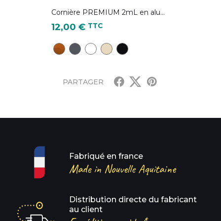
Cornière PREMIUM 2mL en alu...
Prix
TTC
12,00 €
CD28 - Chêne Doré
Gris Anthracite - RAL 7016
Blanc pur - RAL 9010
Ivoire clair - RAL 1015
Noir foncé - RAL 9005
PARTAGER
Fabriqué en france
Made in Nouvelle Aquitaine
Distribution directe du fabricant
au client