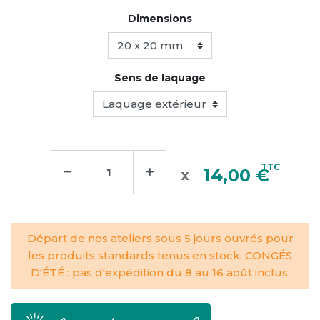
Dimensions
Sens de laquage
−
+
TTC
14,00 €
Départ de nos ateliers sous 5 jours ouvrés pour
les produits standards tenus en stock. CONGÉS
D'ÉTÉ : pas d'expédition du 8 au 16 août inclus.