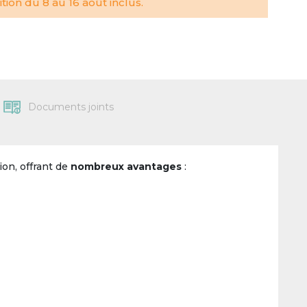
tion du 8 au 16 août inclus.
Documents joints
ion, offrant de
nombreux avantages
: