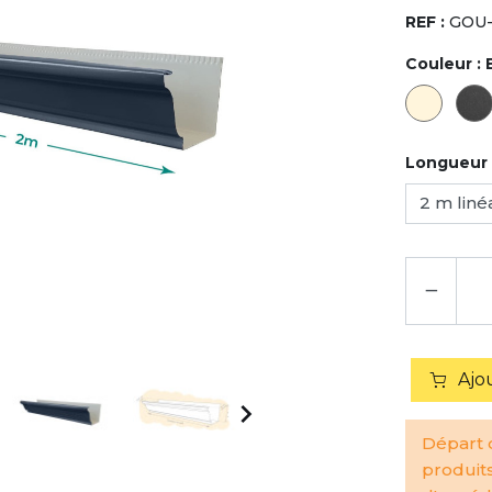
REF :
GOU-
Couleur :
Longueur
−
Ajo

Départ d
produit