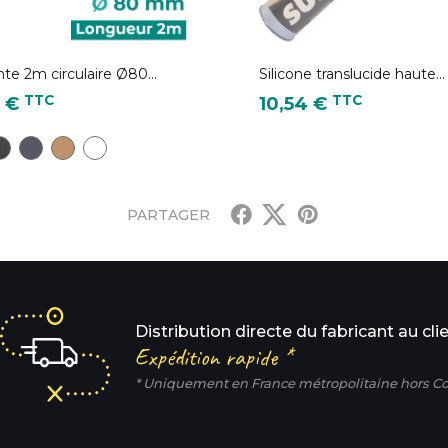
te 2m circulaire Ø80...
Silicone translucide haute...
Prix
TTC
TTC
0 €
10,54 €
r 2100FT)
 )
- Ton pierre
G18 - Noir Graphite (équivalent à la couleur 2100FT)
BA6 - Bleu ardoise ( équivalent RAL 7016 )
C9 - Cuivre
B3 - Blanc
PARTAGER
Distribution directe du fabricant au cli
Expédition rapide *
* Uniquement en France métropolitaine hors Co