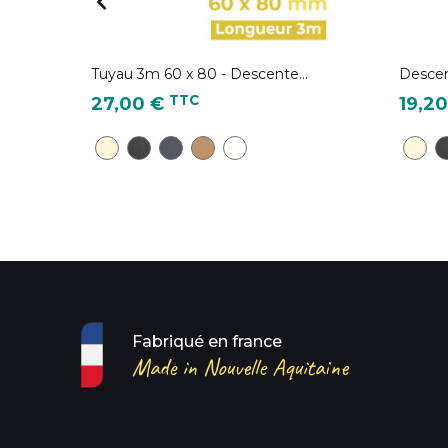

Tuyau 3m 60 x 80 - Descente...
Descen
Prix
Prix
TTC
27,00 €
19,2
TP22 - Ton pierre
NG18 - Noir Graphite (équivalent à la couleu
BA6 - Bleu ardoise ( équivalent RAL 7016
C9 - Cuivre
B3 - Blanc
TP22 
N
Fabriqué en france
Made in Nouvelle Aquitaine