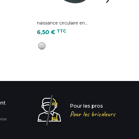

naissance circulaire en...
Cro
Prix
Pri
TTC
6,50 €
3
Aluminium
ent
Pour les pros
Pour les bricoleurs
rse