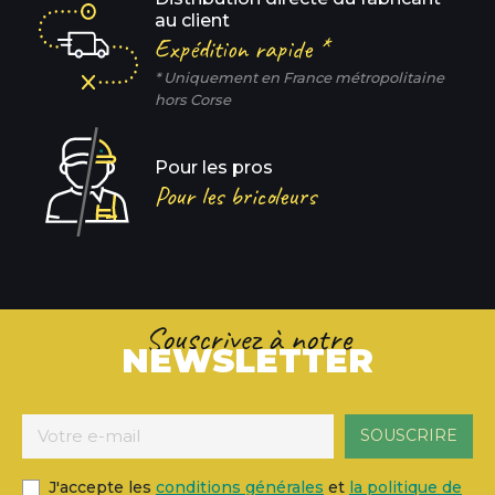
au client
Expédition rapide *
* Uniquement en France métropolitaine
hors Corse
Pour les pros
Pour les bricoleurs
Souscrivez à notre
NEWSLETTER
J'accepte les
conditions générales
et
la politique de