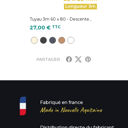
Tuyau 3m 60 x 80 - Descente...
Prix
TTC
27,00 €
couleur 2100FT)
L 7016 )
TP22 - Ton pierre
NG18 - Noir Graphite (équivalent à la coul
BA6 - Bleu ardoise ( équivalent RAL 70
C9 - Cuivre
B3 - Blanc
PARTAGER
Fabriqué en france
Made in Nouvelle Aquitaine
Distribution directe du fabricant